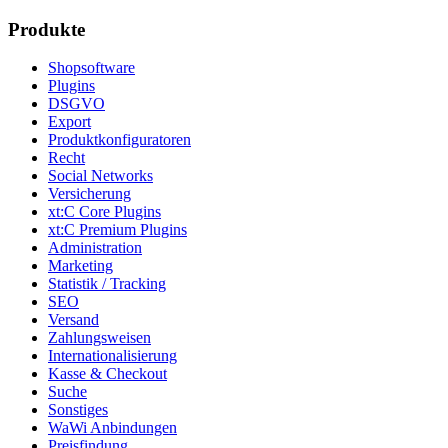
Produkte
Shopsoftware
Plugins
DSGVO
Export
Produktkonfiguratoren
Recht
Social Networks
Versicherung
xt:C Core Plugins
xt:C Premium Plugins
Administration
Marketing
Statistik / Tracking
SEO
Versand
Zahlungsweisen
Internationalisierung
Kasse & Checkout
Suche
Sonstiges
WaWi Anbindungen
Preisfindung