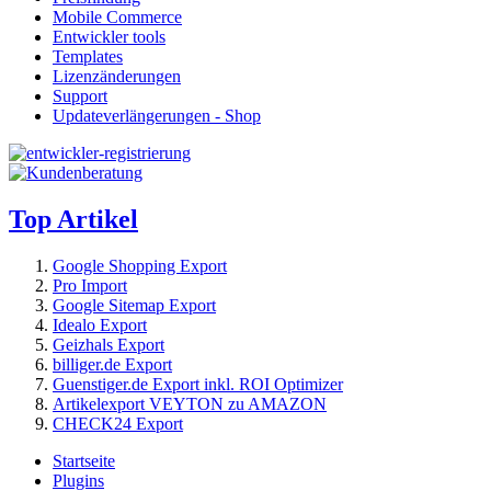
Mobile Commerce
Entwickler tools
Templates
Lizenzänderungen
Support
Updateverlängerungen - Shop
Top Artikel
Google Shopping Export
Pro Import
Google Sitemap Export
Idealo Export
Geizhals Export
billiger.de Export
Guenstiger.de Export inkl. ROI Optimizer
Artikelexport VEYTON zu AMAZON
CHECK24 Export
Startseite
Plugins