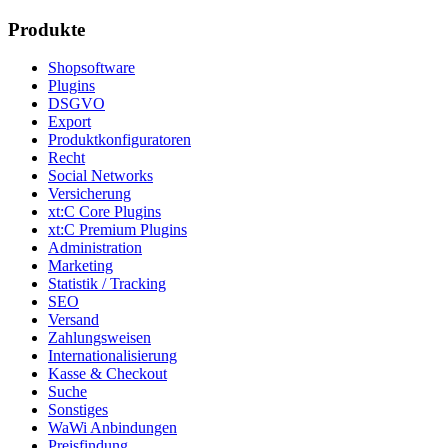
Produkte
Shopsoftware
Plugins
DSGVO
Export
Produktkonfiguratoren
Recht
Social Networks
Versicherung
xt:C Core Plugins
xt:C Premium Plugins
Administration
Marketing
Statistik / Tracking
SEO
Versand
Zahlungsweisen
Internationalisierung
Kasse & Checkout
Suche
Sonstiges
WaWi Anbindungen
Preisfindung