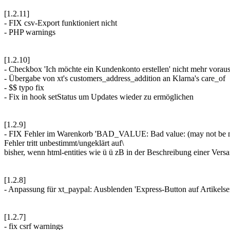
[1.2.11]
- FIX csv-Export funktioniert nicht
- PHP warnings
[1.2.10]
- Checkbox 'Ich möchte ein Kundenkonto erstellen' nicht mehr vorau
- Übergabe von xt's customers_address_addition an Klarna's care_of
- $$ typo fix
- Fix in hook setStatus um Updates wieder zu ermöglichen
[1.2.9]
- FIX Fehler im Warenkorb 'BAD_VALUE: Bad value: (may not be nu
Fehler tritt unbestimmt/ungeklärt auf\
bisher, wenn html-entities wie ü ü zB in der Beschreibung einer Vers
[1.2.8]
- Anpassung für xt_paypal: Ausblenden 'Express-Button auf Artikelse
[1.2.7]
- fix csrf warnings