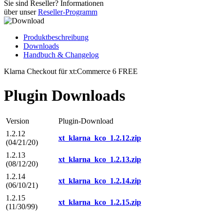
Sie sind Reseller? Informationen
über unser
Reseller-Programm
Produktbeschreibung
Downloads
Handbuch & Changelog
Klarna Checkout für xt:Commerce 6 FREE
Plugin Downloads
Version
Plugin-Download
1.2.12
xt_klarna_kco_1.2.12.zip
(04/21/20)
1.2.13
xt_klarna_kco_1.2.13.zip
(08/12/20)
1.2.14
xt_klarna_kco_1.2.14.zip
(06/10/21)
1.2.15
xt_klarna_kco_1.2.15.zip
(11/30/99)