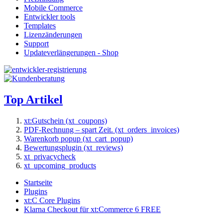
Mobile Commerce
Entwickler tools
Templates
Lizenzänderungen
Support
Updateverlängerungen - Shop
Top Artikel
xt:Gutschein (xt_coupons)
PDF-Rechnung – spart Zeit. (xt_orders_invoices)
Warenkorb popup (xt_cart_popup)
Bewertungsplugin (xt_reviews)
xt_privacycheck
xt_upcoming_products
Startseite
Plugins
xt:C Core Plugins
Klarna Checkout für xt:Commerce 6 FREE