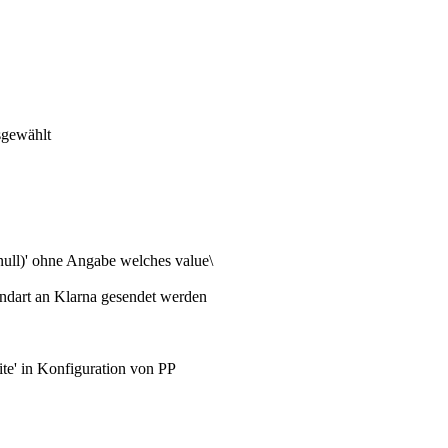
sgewählt
ll)' ohne Angabe welches value\
andart an Klarna gesendet werden
ite' in Konfiguration von PP