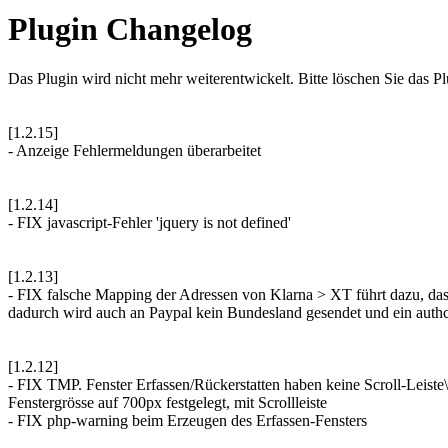
Plugin Changelog
Das Plugin wird nicht mehr weiterentwickelt. Bitte löschen Sie das P
[1.2.15]
- Anzeige Fehlermeldungen überarbeitet
[1.2.14]
- FIX javascript-Fehler 'jquery is not defined'
[1.2.13]
- FIX falsche Mapping der Adressen von Klarna > XT führt dazu, das 
dadurch wird auch an Paypal kein Bundesland gesendet und ein authca
[1.2.12]
- FIX TMP. Fenster Erfassen/Rückerstatten haben keine Scroll-Leiste\
Fenstergrösse auf 700px festgelegt, mit Scrollleiste
- FIX php-warning beim Erzeugen des Erfassen-Fensters