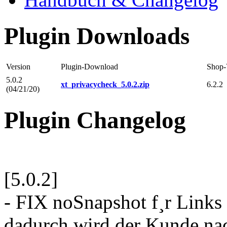
Plugin Downloads
Version
Plugin-Download
Shop-
5.0.2
xt_privacycheck_5.0.2.zip
6.2.2
(04/21/20)
Plugin Changelog
[5.0.2]
- FIX noSnapshot f¸r Links
dadurch wird der Kunde na