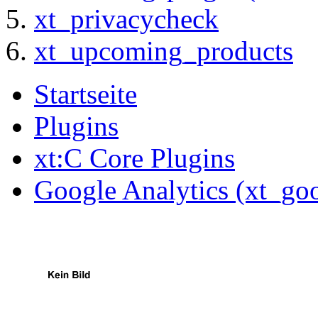
xt_privacycheck
xt_upcoming_products
Startseite
Plugins
xt:C Core Plugins
Google Analytics (xt_goo