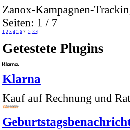
Zanox-Kampagnen-Trackin
Seiten: 1 / 7
1
2
3
4
5
6
7
>
>>|
Getestete Plugins
Klarna
Kauf auf Rechnung und Rat
Geburtstagsbenachrich