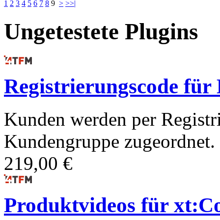
1
2
3
4
5
6
7
8
9
>
>>|
Ungetestete Plugins
Registrierungscode fü
Kunden werden per Registri
Kundengruppe zugeordnet.
219,00 €
Produktvideos für xt:C