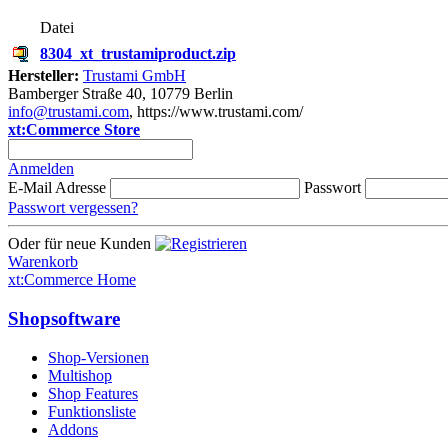
Datei
8304_xt_trustamiproduct.zip
Hersteller:
Trustami GmbH
Bamberger Straße 40, 10779 Berlin
info@trustami.com
, https://www.trustami.com/
xt:Commerce Store
Anmelden
E-Mail Adresse
Passwort
Passwort vergessen?
Oder für neue Kunden
Warenkorb
xt:Commerce Home
Shopsoftware
Shop-Versionen
Multishop
Shop Features
Funktionsliste
Addons