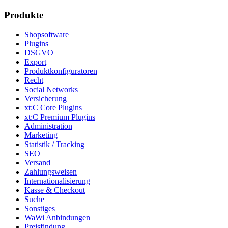
Produkte
Shopsoftware
Plugins
DSGVO
Export
Produktkonfiguratoren
Recht
Social Networks
Versicherung
xt:C Core Plugins
xt:C Premium Plugins
Administration
Marketing
Statistik / Tracking
SEO
Versand
Zahlungsweisen
Internationalisierung
Kasse & Checkout
Suche
Sonstiges
WaWi Anbindungen
Preisfindung