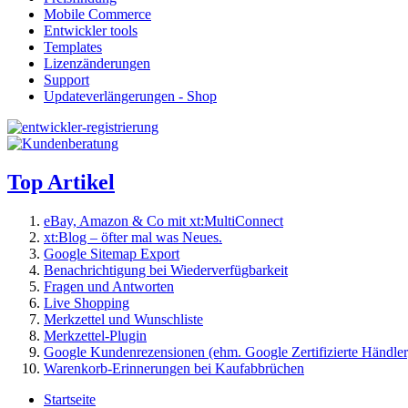
Mobile Commerce
Entwickler tools
Templates
Lizenzänderungen
Support
Updateverlängerungen - Shop
Top Artikel
eBay, Amazon & Co mit xt:MultiConnect
xt:Blog – öfter mal was Neues.
Google Sitemap Export
Benachrichtigung bei Wiederverfügbarkeit
Fragen und Antworten
Live Shopping
Merkzettel und Wunschliste
Merkzettel-Plugin
Google Kundenrezensionen (ehm. Google Zertifizierte Händler
Warenkorb-Erinnerungen bei Kaufabbrüchen
Startseite