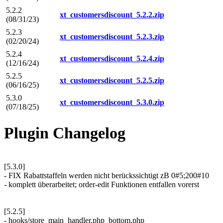
5.2.2
xt_customersdiscount_5.2.2.zip
(08/31/23)
5.2.3
xt_customersdiscount_5.2.3.zip
(02/20/24)
5.2.4
xt_customersdiscount_5.2.4.zip
(12/16/24)
5.2.5
xt_customersdiscount_5.2.5.zip
(06/16/25)
5.3.0
xt_customersdiscount_5.3.0.zip
(07/18/25)
Plugin Changelog
[5.3.0]
- FIX Rabattstaffeln werden nicht berückssichtigt zB 0#5;200#10
- komplett überarbeitet; order-edit Funktionen entfallen vorerst
[5.2.5]
- hooks/store_main_handler.php_bottom.php