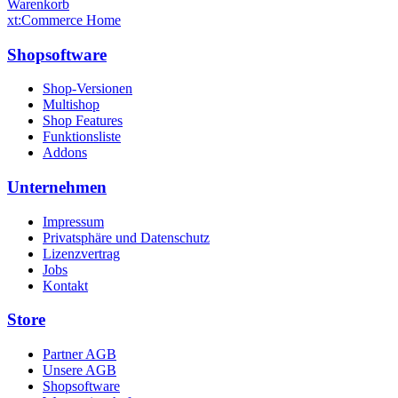
Warenkorb
xt:Commerce Home
Shopsoftware
Shop-Versionen
Multishop
Shop Features
Funktionsliste
Addons
Unternehmen
Impressum
Privatsphäre und Datenschutz
Lizenzvertrag
Jobs
Kontakt
Store
Partner AGB
Unsere AGB
Shopsoftware