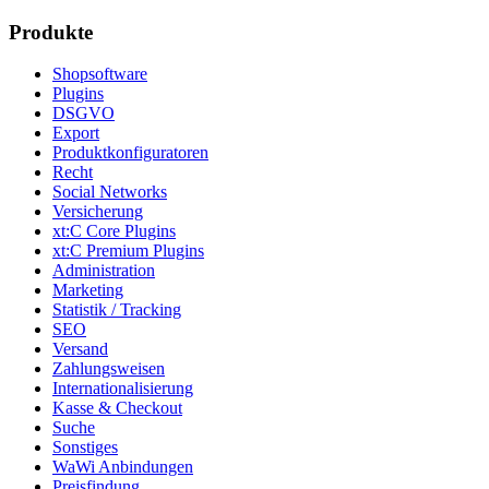
Produkte
Shopsoftware
Plugins
DSGVO
Export
Produktkonfiguratoren
Recht
Social Networks
Versicherung
xt:C Core Plugins
xt:C Premium Plugins
Administration
Marketing
Statistik / Tracking
SEO
Versand
Zahlungsweisen
Internationalisierung
Kasse & Checkout
Suche
Sonstiges
WaWi Anbindungen
Preisfindung