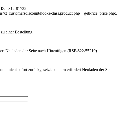
et IZT-812-81722
ins/xt_customersdiscount/hooks/class.product.php__getPrice_price.php:
 zu einer Bestellung
dert Neuladen der Seite nach Hinzufügen (RSF-622-55219)
unt nicht sofort zurückgesetzt, sondern erfordert Neuladen der Seite