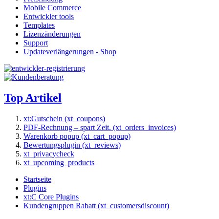
Mobile Commerce
Entwickler tools
Templates
Lizenzänderungen
Support
Updateverlängerungen - Shop
Top Artikel
xt:Gutschein (xt_coupons)
PDF-Rechnung – spart Zeit. (xt_orders_invoices)
Warenkorb popup (xt_cart_popup)
Bewertungsplugin (xt_reviews)
xt_privacycheck
xt_upcoming_products
Startseite
Plugins
xt:C Core Plugins
Kundengruppen Rabatt (xt_customersdiscount)