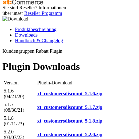
Sie sind Reseller? Informationen
über unser
Reseller-Programm
Produktbeschreibung
Downloads
Handbuch & Changelog
Kundengruppen Rabatt Plugin
Plugin Downloads
Version
Plugin-Download
5.1.6
xt_customersdiscount_5.1.6.zip
(04/21/20)
5.1.7
xt_customersdiscount_5.1.7.zip
(08/30/21)
5.1.8
xt_customersdiscount_5.1.8.zip
(01/11/23)
5.2.0
xt_customersdiscount_5.2.0.zip
(03/07/23)