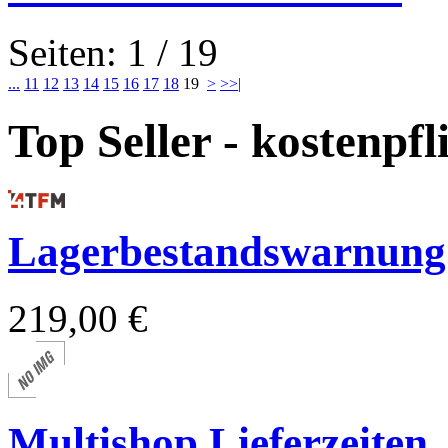
Seiten: 1 / 19
...
11
12
13
14
15
16
17
18
19
>
>>|
Top Seller - kostenpf
Lagerbestandswarnung
219,00 €
Multishop Lieferzeiten