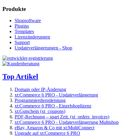
Produkte
Shopsoftware
Plugins
Templates
Lizenzänderungen
Support
Updateverlängerungen - Shop
Top Artikel
Domain oder IP-Änderung
xt:Commerce 6 PRO - Updateverlängerung
Programmierdienstleistung
xt:Commerce 6 PRO - Einzelshoplizenz
xt:Gutschein (xt_coupons)
PDF-Rechnung – spart Zeit. (xt_orders_invoices)
xt:Commerce 6 PRO - Updateverlängerung Multishop
eBay, Amazon & Co mit xt:MultiConnect
Upgrade auf xt:Commerce 6 PRO