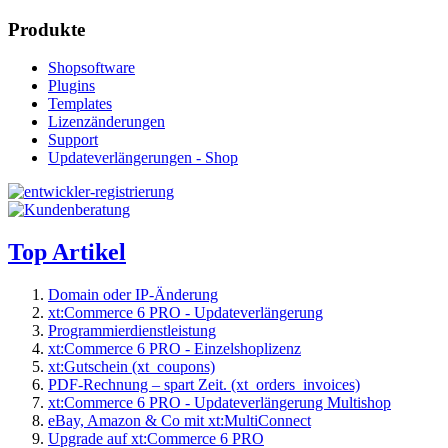
Produkte
Shopsoftware
Plugins
Templates
Lizenzänderungen
Support
Updateverlängerungen - Shop
Top Artikel
Domain oder IP-Änderung
xt:Commerce 6 PRO - Updateverlängerung
Programmierdienstleistung
xt:Commerce 6 PRO - Einzelshoplizenz
xt:Gutschein (xt_coupons)
PDF-Rechnung – spart Zeit. (xt_orders_invoices)
xt:Commerce 6 PRO - Updateverlängerung Multishop
eBay, Amazon & Co mit xt:MultiConnect
Upgrade auf xt:Commerce 6 PRO