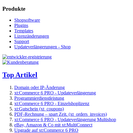
Produkte
Shopsoftware
Plugins
Templates
Lizenzänderungen
Support
Updateverlängerungen - Shop
Top Artikel
Domain oder IP-Änderung
xt:Commerce 6 PRO - Updateverlängerung
Programmierdienstleistung
xt:Commerce 6 PRO - Einzelshoplizenz
xt:Gutschein (xt_coupons)
PDF-Rechnung – spart Zeit. (xt_orders_invoices)
xt:Commerce 6 PRO - Updateverlängerung Multishop
eBay, Amazon & Co mit xt:MultiConnect
Upgrade auf xt:Commerce 6 PRO