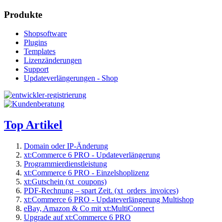
Produkte
Shopsoftware
Plugins
Templates
Lizenzänderungen
Support
Updateverlängerungen - Shop
Top Artikel
Domain oder IP-Änderung
xt:Commerce 6 PRO - Updateverlängerung
Programmierdienstleistung
xt:Commerce 6 PRO - Einzelshoplizenz
xt:Gutschein (xt_coupons)
PDF-Rechnung – spart Zeit. (xt_orders_invoices)
xt:Commerce 6 PRO - Updateverlängerung Multishop
eBay, Amazon & Co mit xt:MultiConnect
Upgrade auf xt:Commerce 6 PRO