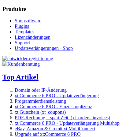
Produkte
Shopsoftware
Plugins
Templates
Lizenzänderungen
Support
Updateverlängerungen - Shop
Top Artikel
Domain oder IP-Änderung
xt:Commerce 6 PRO - Updateverlängerung
Programmierdienstleistung
xt:Commerce 6 PRO - Einzelshoplizenz
xt:Gutschein (xt_coupons)
PDF-Rechnung – spart Zeit. (xt_orders_invoices)
xt:Commerce 6 PRO - Updateverlängerung Multishop
eBay, Amazon & Co mit xt:MultiConnect
Upgrade auf xt:Commerce 6 PRO