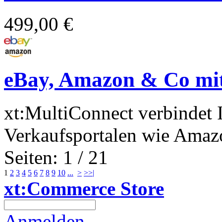
499,00 €
eBay, Amazon & Co mit
xt:MultiConnect verbindet 
Verkaufsportalen wie Amazo
Seiten: 1 / 21
1
2
3
4
5
6
7
8
9
10
...
>
>>|
xt:Commerce Store
Anmelden