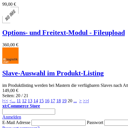
99,00 €
Options- und Freitext-Modul - Fileupload
360,00 €
Slave-Auswahl im Produkt-Listing
im Produktlisting werden bei Mastern die verfügbaren Slaves nach Att
149,00 €
Seiten: 20 / 21
|<<
<
...
11
12
13
14
15
16
17
18
19
20
...
>
>>|
xt:Commerce Store
Anmelden
E-Mail Adresse
Passwort