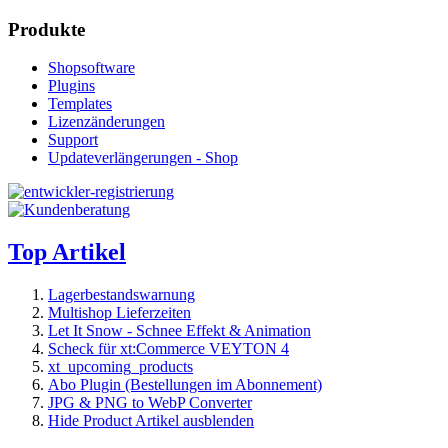
Produkte
Shopsoftware
Plugins
Templates
Lizenzänderungen
Support
Updateverlängerungen - Shop
Top Artikel
Lagerbestandswarnung
Multishop Lieferzeiten
Let It Snow - Schnee Effekt & Animation
Scheck für xt:Commerce VEYTON 4
xt_upcoming_products
Abo Plugin (Bestellungen im Abonnement)
JPG & PNG to WebP Converter
Hide Product Artikel ausblenden