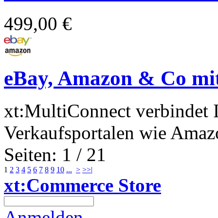
499,00 €
eBay, Amazon & Co mit
xt:MultiConnect verbindet 
Verkaufsportalen wie Amazo
Seiten: 1 / 21
1
2
3
4
5
6
7
8
9
10
...
>
>>|
xt:Commerce Store
Anmelden