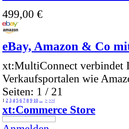
499,00 €
eBay, Amazon & Co mit
xt:MultiConnect verbindet 
Verkaufsportalen wie Amazo
Seiten: 1 / 21
1
2
3
4
5
6
7
8
9
10
...
>
>>|
xt:Commerce Store
Anmelden