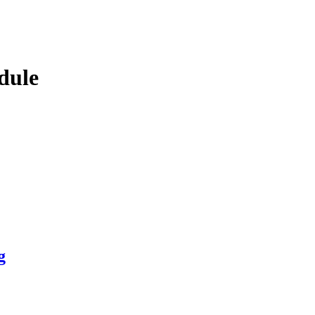
dule
g