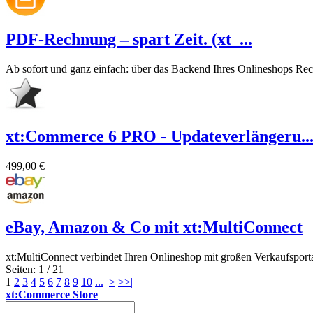
PDF-Rechnung – spart Zeit. (xt_...
Ab sofort und ganz einfach: über das Backend Ihres Onlineshops Re
xt:Commerce 6 PRO - Updateverlängeru..
499,00 €
eBay, Amazon & Co mit xt:MultiConnect
xt:MultiConnect verbindet Ihren Onlineshop mit großen Verkaufsport
Seiten: 1 / 21
1
2
3
4
5
6
7
8
9
10
...
>
>>|
xt:Commerce Store