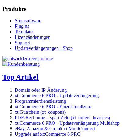
Produkte
Shopsoftware
Plugins
Templates
Lizenzänderungen
Support
Updateverlängerungen - Shop
Top Artikel
Domain oder IP-Änderung
xt:Commerce 6 PRO - Updateverlängerung
Programmierdienstleistung
xt:Commerce 6 PRO - Einzelshoplizenz
xt:Gutschein (xt_coupons)
PDF-Rechnung – spart Zeit. (xt_orders_invoices)
xt:Commerce 6 PRO - Updateverlängerung Multishop
eBay, Amazon & Co mit xt:MultiConnect
Upgrade auf xt:Commerce 6 PRO