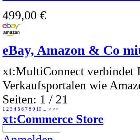
499,00 €
eBay, Amazon & Co mit
xt:MultiConnect verbindet 
Verkaufsportalen wie Amazo
Seiten: 1 / 21
1
2
3
4
5
6
7
8
9
10
...
>
>>|
xt:Commerce Store
Anmelden