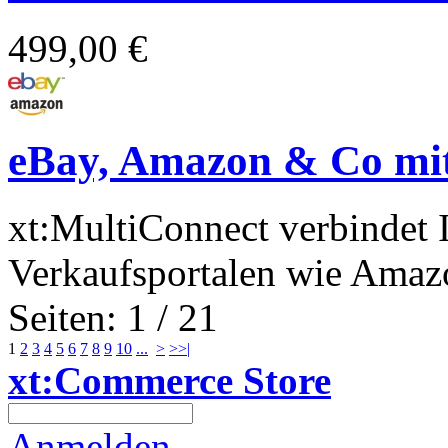
499,00 €
eBay, Amazon & Co mit
xt:MultiConnect verbindet 
Verkaufsportalen wie Amazo
Seiten: 1 / 21
1
2
3
4
5
6
7
8
9
10
...
>
>>|
xt:Commerce Store
Anmelden