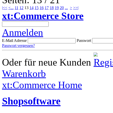
|<<
<
...
11
12
13
14
15
16
17
18
19
20
...
>
>>|
xt:Commerce Store
Anmelden
E-Mail Adresse
Passwort
Passwort vergessen?
Oder für neue Kunden
Warenkorb
xt:Commerce Home
Shopsoftware