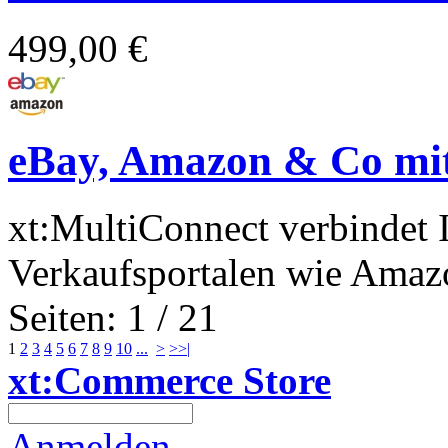
499,00 €
eBay, Amazon & Co mit
xt:MultiConnect verbindet 
Verkaufsportalen wie Amazo
Seiten: 1 / 21
1
2
3
4
5
6
7
8
9
10
...
>
>>|
xt:Commerce Store
Anmelden