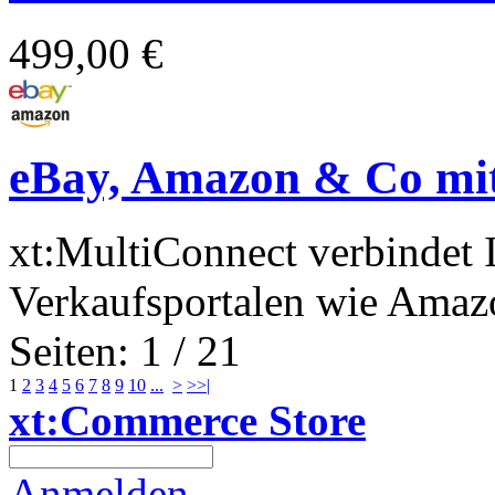
499,00 €
eBay, Amazon & Co mit
xt:MultiConnect verbindet 
Verkaufsportalen wie Amazo
Seiten: 1 / 21
1
2
3
4
5
6
7
8
9
10
...
>
>>|
xt:Commerce Store
Anmelden