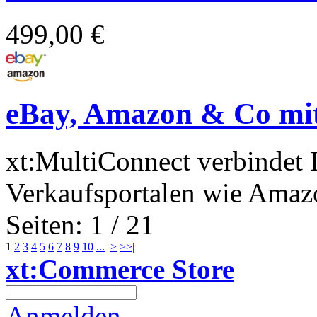
499,00 €
eBay, Amazon & Co mit
xt:MultiConnect verbindet 
Verkaufsportalen wie Amazo
Seiten: 1 / 21
1
2
3
4
5
6
7
8
9
10
...
>
>>|
xt:Commerce Store
Anmelden