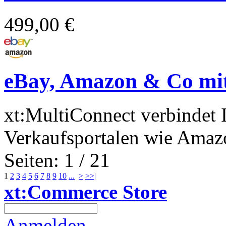
499,00 €
eBay, Amazon & Co mit
xt:MultiConnect verbindet 
Verkaufsportalen wie Amazo
Seiten: 1 / 21
1
2
3
4
5
6
7
8
9
10
...
>
>>|
xt:Commerce Store
Anmelden