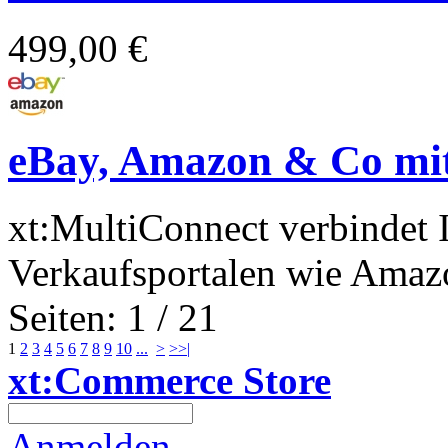
499,00 €
eBay, Amazon & Co mit
xt:MultiConnect verbindet 
Verkaufsportalen wie Amazo
Seiten: 1 / 21
1
2
3
4
5
6
7
8
9
10
...
>
>>|
xt:Commerce Store
Anmelden