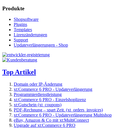
Produkte
Shopsoftware
Plugins
Templates
Lizenzänderungen
Support
Updateverlängerungen - Shop
Top Artikel
Domain oder IP-Änderung
xt:Commerce 6 PRO - Updateverlängerung
Programmierdienstleistung
xt:Commerce 6 PRO - Einzelshoplizenz
xt:Gutschein (xt_coupons)
PDF-Rechnung – spart Zeit. (xt_orders_invoices)
xt:Commerce 6 PRO - Updateverlängerung Multishop
eBay, Amazon & Co mit xt:MultiConnect
Upgrade auf xt:Commerce 6 PRO