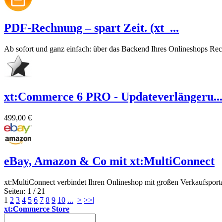
PDF-Rechnung – spart Zeit. (xt_...
Ab sofort und ganz einfach: über das Backend Ihres Onlineshops Re
xt:Commerce 6 PRO - Updateverlängeru..
499,00 €
eBay, Amazon & Co mit xt:MultiConnect
xt:MultiConnect verbindet Ihren Onlineshop mit großen Verkaufsport
Seiten: 1 / 21
1
2
3
4
5
6
7
8
9
10
...
>
>>|
xt:Commerce Store