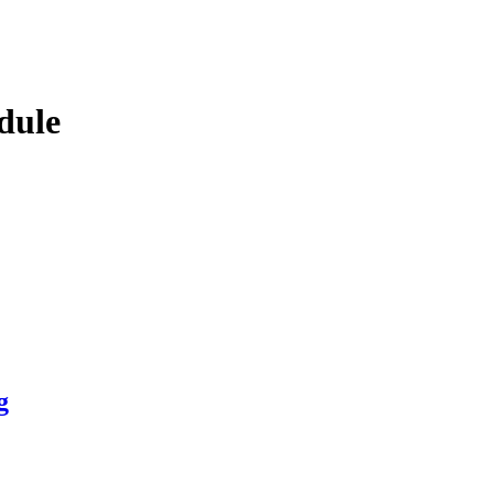
dule
g