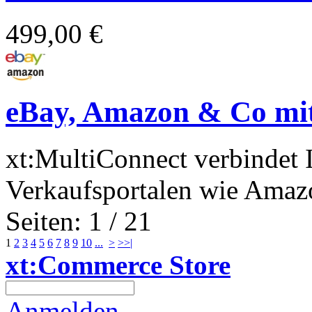
499,00 €
eBay, Amazon & Co mit
xt:MultiConnect verbindet 
Verkaufsportalen wie Amazo
Seiten: 1 / 21
1
2
3
4
5
6
7
8
9
10
...
>
>>|
xt:Commerce Store
Anmelden