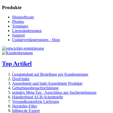
Produkte
Shopsoftware
Plugins
Templates
Lizenzänderungen
Support
Updateverlängerungen - Shop
Top Artikel
Gesamtrabatt auf Bestellung pro Kundengruppe
DooFinder
Ausgelistete und bald-Ausgelistete Produkte
Geburtstagsbenachrichtigung
noindex Meta-Tag - Ausschluss aus Suchergebnissen
Händlerbund AGB-Schnittstelle
Versandkostenfreie Lieferung
Hersteller-Filter
billiger.de Export