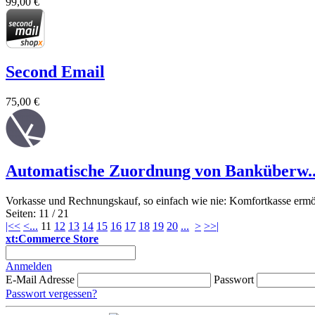
99,00 €
Second Email
75,00 €
Automatische Zuordnung von Banküberw..
Vorkasse und Rechnungskauf, so einfach wie nie: Komfortkasse ermög
Seiten: 11 / 21
|<<
<
...
11
12
13
14
15
16
17
18
19
20
...
>
>>|
xt:Commerce Store
Anmelden
E-Mail Adresse
Passwort
Passwort vergessen?