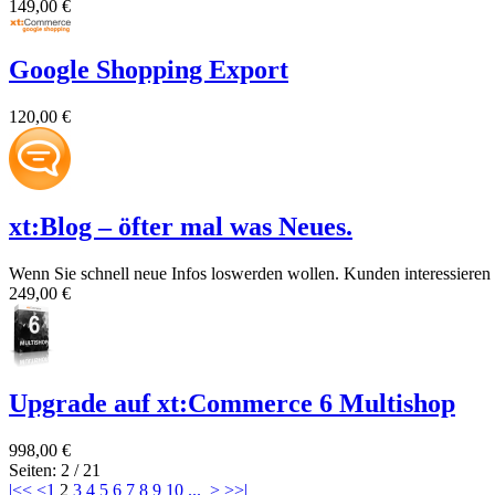
149,00 €
Google Shopping Export
120,00 €
xt:Blog – öfter mal was Neues.
Wenn Sie schnell neue Infos loswerden wollen. Kunden interessieren s
249,00 €
Upgrade auf xt:Commerce 6 Multishop
998,00 €
Seiten: 2 / 21
|<<
<
1
2
3
4
5
6
7
8
9
10
...
>
>>|