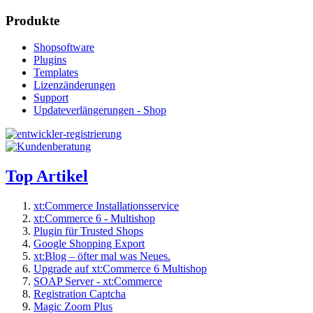
Produkte
Shopsoftware
Plugins
Templates
Lizenzänderungen
Support
Updateverlängerungen - Shop
Top Artikel
xt:Commerce Installationsservice
xt:Commerce 6 - Multishop
Plugin für Trusted Shops
Google Shopping Export
xt:Blog – öfter mal was Neues.
Upgrade auf xt:Commerce 6 Multishop
SOAP Server - xt:Commerce
Registration Captcha
Magic Zoom Plus