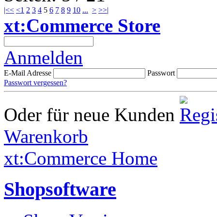
|<<
<
1
2
3
4
5
6
7
8
9
10
...
>
>>|
xt:Commerce Store
Anmelden
E-Mail Adresse
Passwort
Passwort vergessen?
Oder für neue Kunden
Warenkorb
xt:Commerce Home
Shopsoftware