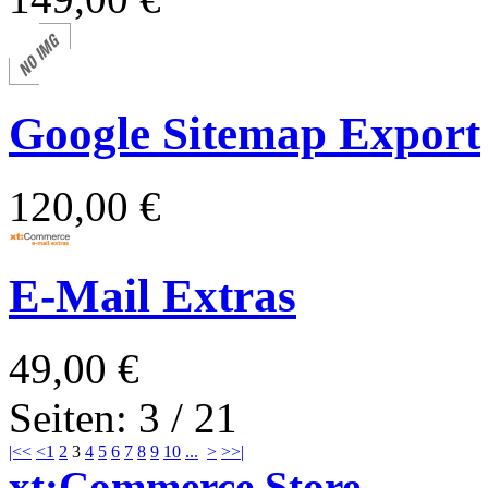
Google Sitemap Export
120,00 €
E-Mail Extras
49,00 €
Seiten: 3 / 21
|<<
<
1
2
3
4
5
6
7
8
9
10
...
>
>>|
xt:Commerce Store