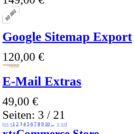
Google Sitemap Export
120,00 €
E-Mail Extras
49,00 €
Seiten: 3 / 21
|<<
<
1
2
3
4
5
6
7
8
9
10
...
>
>>|
xt:Commerce Store