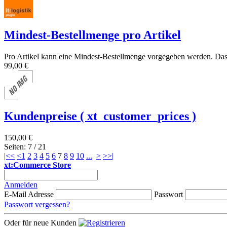
Mindest-Bestellmenge pro Artikel
Pro Artikel kann eine Mindest-Bestellmenge vorgegeben werden. Da
99,00 €
Kundenpreise ( xt_customer_prices )
150,00 €
Seiten: 7 / 21
|<<
<
1
2
3
4
5
6
7
8
9
10
...
>
>>|
xt:Commerce Store
Anmelden
E-Mail Adresse
Passwort
Passwort vergessen?
Oder für neue Kunden