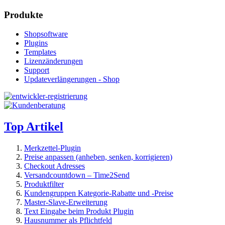
Produkte
Shopsoftware
Plugins
Templates
Lizenzänderungen
Support
Updateverlängerungen - Shop
Top Artikel
Merkzettel-Plugin
Preise anpassen (anheben, senken, korrigieren)
Checkout Adresses
Versandcountdown – Time2Send
Produktfilter
Kundengruppen Kategorie-Rabatte und -Preise
Master-Slave-Erweiterung
Text Eingabe beim Produkt Plugin
Hausnummer als Pflichtfeld