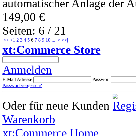
automatischer Anlage der At
149,00 €
Seiten: 6 / 21
|<<
<
1
2
3
4
5
6
7
8
9
10
...
>
>>|
xt:Commerce Store
Anmelden
E-Mail Adresse
Passwort
Passwort vergessen?
Oder für neue Kunden
Warenkorb
xt:Commerce Home