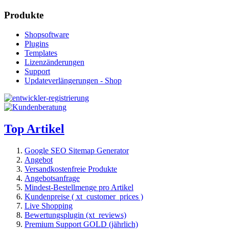
Produkte
Shopsoftware
Plugins
Templates
Lizenzänderungen
Support
Updateverlängerungen - Shop
Top Artikel
Google SEO Sitemap Generator
Angebot
Versandkostenfreie Produkte
Angebotsanfrage
Mindest-Bestellmenge pro Artikel
Kundenpreise ( xt_customer_prices )
Live Shopping
Bewertungsplugin (xt_reviews)
Premium Support GOLD (jährlich)