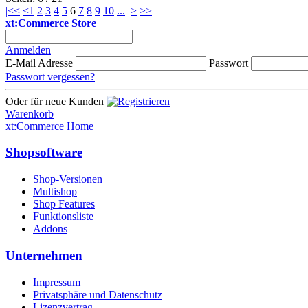
|<<
<
1
2
3
4
5
6
7
8
9
10
...
>
>>|
xt:Commerce Store
Anmelden
E-Mail Adresse
Passwort
Passwort vergessen?
Oder für neue Kunden
Warenkorb
xt:Commerce Home
Shopsoftware
Shop-Versionen
Multishop
Shop Features
Funktionsliste
Addons
Unternehmen
Impressum
Privatsphäre und Datenschutz
Lizenzvertrag