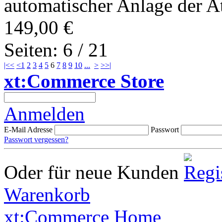
automatischer Anlage der At
149,00 €
Seiten: 6 / 21
|<<
<
1
2
3
4
5
6
7
8
9
10
...
>
>>|
xt:Commerce Store
Anmelden
E-Mail Adresse
Passwort
Passwort vergessen?
Oder für neue Kunden
Warenkorb
xt:Commerce Home