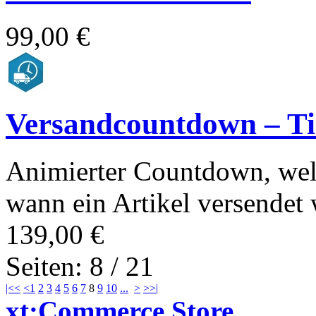
99,00 €
Versandcountdown – T
Animierter Countdown, wel
wann ein Artikel versendet 
139,00 €
Seiten: 8 / 21
|<<
<
1
2
3
4
5
6
7
8
9
10
...
>
>>|
xt:Commerce Store