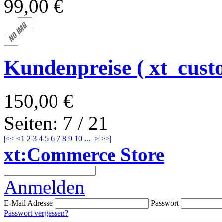
99,00 €
Kundenpreise ( xt_cust
150,00 €
Seiten: 7 / 21
|<<
<
1
2
3
4
5
6
7
8
9
10
...
>
>>|
xt:Commerce Store
Anmelden
E-Mail Adresse
Passwort
Passwort vergessen?