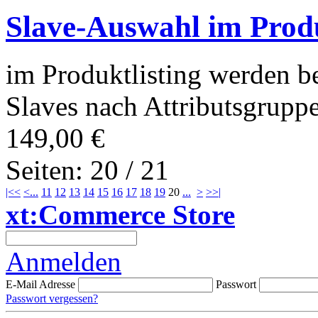
Slave-Auswahl im Produ
im Produktlisting werden b
Slaves nach Attributsgruppen
149,00 €
Seiten: 20 / 21
|<<
<
...
11
12
13
14
15
16
17
18
19
20
...
>
>>|
xt:Commerce Store
Anmelden
E-Mail Adresse
Passwort
Passwort vergessen?