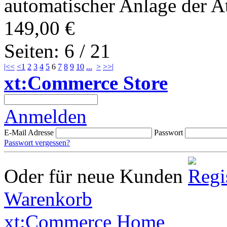
automatischer Anlage der At
149,00 €
Seiten: 6 / 21
|<<
<
1
2
3
4
5
6
7
8
9
10
...
>
>>|
xt:Commerce Store
Anmelden
E-Mail Adresse
Passwort
Passwort vergessen?
Oder für neue Kunden
Warenkorb
xt:Commerce Home