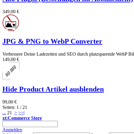
349,00 €
JPG & PNG to WebP Converter
Verbessere Deine Ladezeiten und SEO durch platzsparende WebP Bil
149,00 €
Hide Product Artikel ausblenden
99,00 €
Seiten: 1 / 21
...
21
>
>>|
xt:Commerce Store
Anmelden