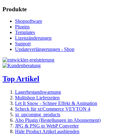
Produkte
Shopsoftware
Plugins
Templates
Lizenzänderungen
Support
Updateverlängerungen - Shop
Top Artikel
Lagerbestandswarnung
Multishop Lieferzeiten
Let It Snow - Schnee Effekt & Animation
Scheck für xt:Commerce VEYTON 4
xt_upcoming_products
Abo Plugin (Bestellungen im Abonnement)
JPG & PNG to WebP Converter
Hide Product Artikel ausblenden