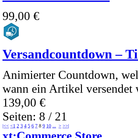
99,00 €
Versandcountdown – T
Animierter Countdown, wel
wann ein Artikel versendet 
139,00 €
Seiten: 8 / 21
|<<
<
1
2
3
4
5
6
7
8
9
10
...
>
>>|
xt:Commerce Store