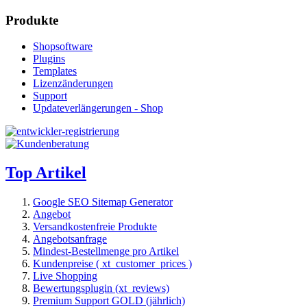
Produkte
Shopsoftware
Plugins
Templates
Lizenzänderungen
Support
Updateverlängerungen - Shop
Top Artikel
Google SEO Sitemap Generator
Angebot
Versandkostenfreie Produkte
Angebotsanfrage
Mindest-Bestellmenge pro Artikel
Kundenpreise ( xt_customer_prices )
Live Shopping
Bewertungsplugin (xt_reviews)
Premium Support GOLD (jährlich)