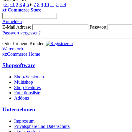
|<<
<
1
2
3
4
5
6
7
8
9
10
...
>
>>|
xt:Commerce Store
Anmelden
E-Mail Adresse
Passwort
Passwort vergessen?
Oder für neue Kunden
Warenkorb
xt:Commerce Home
Shopsoftware
Shop-Versionen
Multishop
Shop Features
Funktionsliste
Addons
Unternehmen
Impressum
Privatsphäre und Datenschutz
Lizenzvertrag