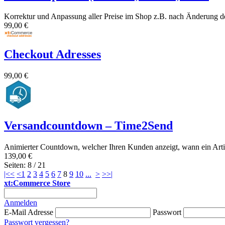
Korrektur und Anpassung aller Preise im Shop z.B. nach Änderung d
99,00 €
Checkout Adresses
99,00 €
Versandcountdown – Time2Send
Animierter Countdown, welcher Ihren Kunden anzeigt, wann ein Artik
139,00 €
Seiten: 8 / 21
|<<
<
1
2
3
4
5
6
7
8
9
10
...
>
>>|
xt:Commerce Store
Anmelden
E-Mail Adresse
Passwort
Passwort vergessen?