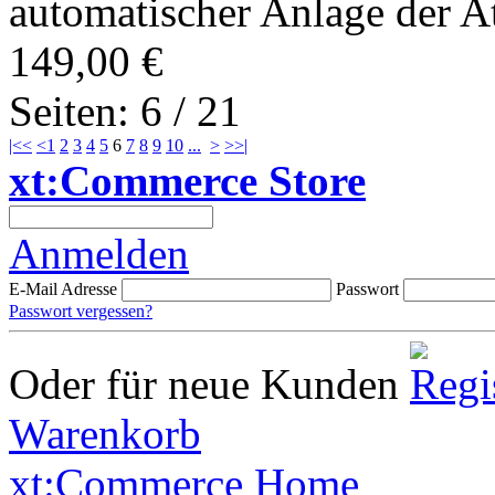
automatischer Anlage der At
149,00 €
Seiten: 6 / 21
|<<
<
1
2
3
4
5
6
7
8
9
10
...
>
>>|
xt:Commerce Store
Anmelden
E-Mail Adresse
Passwort
Passwort vergessen?
Oder für neue Kunden
Warenkorb
xt:Commerce Home