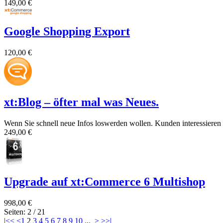
149,00 €
Google Shopping Export
120,00 €
xt:Blog – öfter mal was Neues.
Wenn Sie schnell neue Infos loswerden wollen. Kunden interessieren s
249,00 €
Upgrade auf xt:Commerce 6 Multishop
998,00 €
Seiten: 2 / 21
|<<
<
1
2
3
4
5
6
7
8
9
10
...
>
>>|