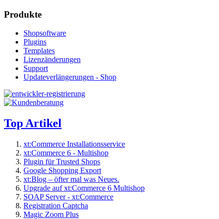
Produkte
Shopsoftware
Plugins
Templates
Lizenzänderungen
Support
Updateverlängerungen - Shop
Top Artikel
xt:Commerce Installationsservice
xt:Commerce 6 - Multishop
Plugin für Trusted Shops
Google Shopping Export
xt:Blog – öfter mal was Neues.
Upgrade auf xt:Commerce 6 Multishop
SOAP Server - xt:Commerce
Registration Captcha
Magic Zoom Plus