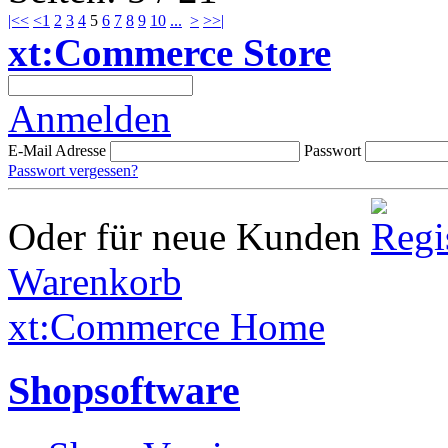
|<<
<
1
2
3
4
5
6
7
8
9
10
...
>
>>|
xt:Commerce Store
Anmelden
E-Mail Adresse
Passwort
Passwort vergessen?
Oder für neue Kunden
Warenkorb
xt:Commerce Home
Shopsoftware