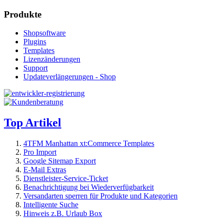
Produkte
Shopsoftware
Plugins
Templates
Lizenzänderungen
Support
Updateverlängerungen - Shop
Top Artikel
4TFM Manhattan xt:Commerce Templates
Pro Import
Google Sitemap Export
E-Mail Extras
Dienstleister-Service-Ticket
Benachrichtigung bei Wiederverfügbarkeit
Versandarten sperren für Produkte und Kategorien
Intelligente Suche
Hinweis z.B. Urlaub Box