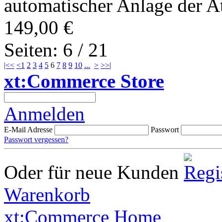
automatischer Anlage der At
149,00 €
Seiten: 6 / 21
|<<
<
1
2
3
4
5
6
7
8
9
10
...
>
>>|
xt:Commerce Store
Anmelden
E-Mail Adresse
Passwort
Passwort vergessen?
Oder für neue Kunden
Warenkorb
xt:Commerce Home